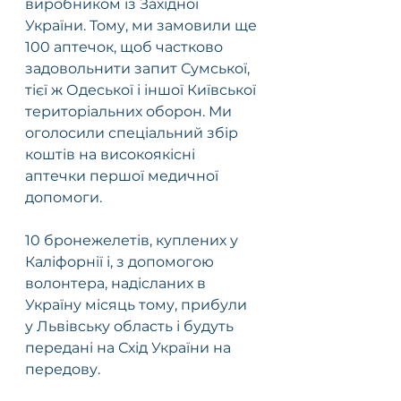
виробником із Західної 
України. Тому, ми замовили ще 
100 аптечок, щоб частково 
задовольнити запит Сумської, 
тієї ж Одеської і іншої Київської 
територіальних оборон. Ми 
оголосили спеціальний збір 
коштів на високоякісні 
аптечки першої медичної 
допомоги.
10 бронежелетів, куплених у 
Каліфорнії і, з допомогою 
волонтера, надісланих в 
Україну місяць тому, прибули 
у Львівську область і будуть 
передані на Схід України на 
передову.