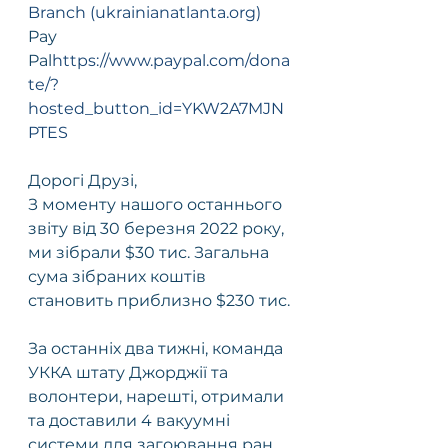
Branch (ukrainianatlanta.org)
Pay 
Pal
https://www.paypal.com/dona
te/?
hosted_button_id=YKW2A7MJN
PTES
Дорогі Друзі,
З моменту нашого останнього 
звіту від 30 березня 2022 року, 
ми зібрали $30 тис. Загальна 
сума зібраних коштів 
становить приблизно $230 тис.
За останніх два тижні, команда 
УККА штату Джорджії та 
волонтери, нарешті, отримали 
та доставили 4 вакуумні 
системи для загоювання ран, 