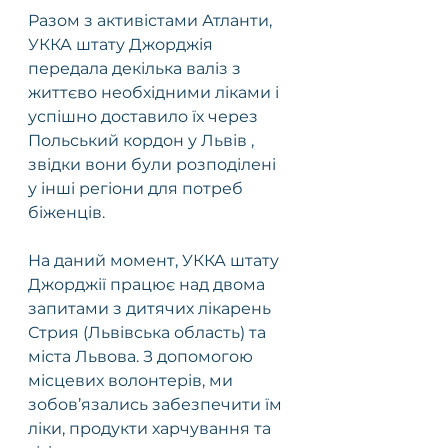
Разом з активістами Атланти, 
УККА штату Джорджія 
передала декілька валіз з 
життєво необхідними ліками і 
успішно доставило їх через 
Польський кордон у Львів , 
звідки вони були розподілені 
у інші регіони для потреб 
біженців.
На даний момент, УККА штату 
Джорджії працює над двома 
запитами з дитячих лікарень 
Стрия (Львівська область) та 
міста Львова. З допомогою 
місцевих волонтерів, ми 
зобов’язались забезпечити їм 
ліки, продукти харчування та 